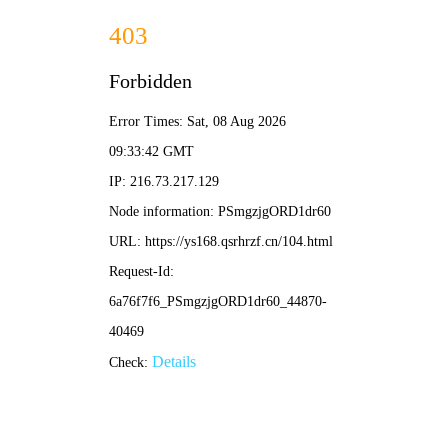
⚡ 呱呱影院
极速首页
秒播片库
闪电经典
每日爆发
我的加速
⚡ 迅如闪电 ·
秒播无延迟
呱呱影院
带来
在线
影视
极速体验，
免
费观看
海量电影剧
集，
高清画质
秒加
载，
每日更新
爆发
新片，
无广告
纯粹
冲击。
✨ 今日呱呱推荐：
《热辣滚烫》闪电